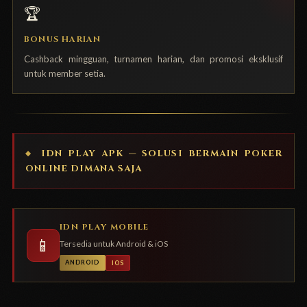
🏆
BONUS HARIAN
Cashback mingguan, turnamen harian, dan promosi eksklusif
untuk member setia.
IDN PLAY APK — SOLUSI BERMAIN POKER
ONLINE DIMANA SAJA
IDN PLAY MOBILE
📱
Tersedia untuk Android & iOS
ANDROID
IOS