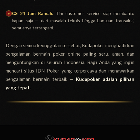
CS 24 Jam Ramah.
Tim customer service siap membantu
◆
kapan saja — dari masalah teknis hingga bantuan transaksi,
semuanya tertangani.
Dengan semua keunggulan tersebut, Kudapoker menghadirkan
pengalaman bermain poker online paling seru, aman, dan
menguntungkan di seluruh Indonesia. Bagi Anda yang ingin
mencari situs IDN Poker yang terpercaya dan menawarkan
pengalaman bermain terbaik —
Kudapoker adalah pilihan
yang tepat.