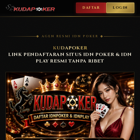
DAFTAR
LOGIN
◆ AGEN RESMI IDN POKER ◆
KUDAPOKER
LINK PENDAFTARAN SITUS IDN POKER & IDN
PLAY RESMI TANPA RIBET