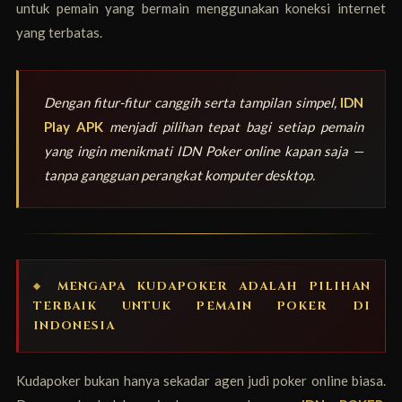
untuk pemain yang bermain menggunakan koneksi internet
yang terbatas.
Dengan fitur-fitur canggih serta tampilan simpel,
IDN
Play APK
menjadi pilihan tepat bagi setiap pemain
yang ingin menikmati IDN Poker online kapan saja —
tanpa gangguan perangkat komputer desktop.
MENGAPA KUDAPOKER ADALAH PILIHAN
TERBAIK UNTUK PEMAIN POKER DI
INDONESIA
Kudapoker bukan hanya sekadar agen judi poker online biasa.